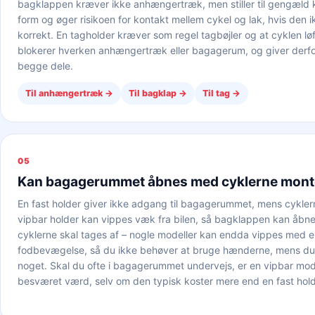
bagklappen kræver ikke anhængertræk, men stiller til gengæld kr
form og øger risikoen for kontakt mellem cykel og lak, hvis den 
korrekt. En tagholder kræver som regel tagbøjler og at cyklen l
blokerer hverken anhængertræk eller bagagerum, og giver derfor 
begge dele.
Til anhængertræk
→
Til bagklap
→
Til tag
→
05
Kan bagagerummet åbnes med cyklerne mont
En fast holder giver ikke adgang til bagagerummet, mens cykler
vipbar holder kan vippes væk fra bilen, så bagklappen kan åbne
cyklerne skal tages af – nogle modeller kan endda vippes med 
fodbevægelse, så du ikke behøver at bruge hænderne, mens d
noget. Skal du ofte i bagagerummet undervejs, er en vipbar mode
besværet værd, selv om den typisk koster mere end en fast hold