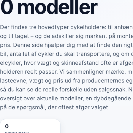
0 modeller
Der findes tre hovedtyper cykelholdere: til anhæn
og til taget – og de adskiller sig markant på mont
pris. Denne side hjælper dig med at finde den rigt
bil, antallet af cykler du skal transportere, og om
elcykler, hvor vægt og skinneafstand ofte er afg
holderen reelt passer. Vi sammenligner mærke, m
lasteevne, vægt og pris ud fra producenternes egn
så du kan se de reelle forskelle uden salgssnak. 
oversigt over aktuelle modeller, en dybdegående
på de spørgsmål, der oftest afgør valget.
0