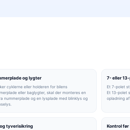
merplade og lygter
7- eller 13-
er cyklerne eller holderen for bilens
Et 7-polet st
erplade eller baglygter, skal der monteres en
Et 13-polet 
ra nummerplade og en lysplade med blinklys og
opladning af 
selys.
og tyverisikring
Kontrol før