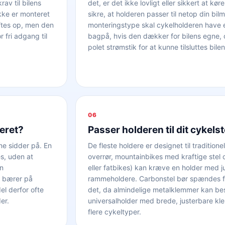
av til bilens
det, er det ikke lovligt eller sikkert at 
ikke er monteret
sikre, at holderen passer til netop din b
øftes op, men den
monteringstype skal cykelholderen have
fri adgang til
bagpå, hvis den dækker for bilens egne, o
polet strømstik for at kunne tilsluttes bilen
06
eret?
Passer holderen til dit cykelst
ne sidder på. En
De fleste holdere er designet til traditio
s, uden at
overrør, mountainbikes med kraftige stel
en
eller fatbikes) kan kræve en holder med j
u bærer på
rammeholdere. Carbonstel bør spændes fas
l derfor ofte
det, da almindelige metalklemmer kan besk
er.
universalholder med brede, justerbare kle
flere cykeltyper.