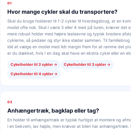
01
Hvor mange cykler skal du transportere?
Skal du bruge holderen til 1-2 cykler til hverdagsbrug, er en kom
model ofte nok. Skal I være 3 eller 4 med på turen, kræver det 
mere robust holder med højere lasteevne og typisk bredere afs
cyklerne, så pedaler og styr ikke støder sammen. Til familiebrug
idé at vælge en model med lidt margin frem for at ramme det pr
er du dækket, hvis I en dag skal have en ekstra cykel eller en e
Cykelholder til 2 cykler
→
Cykelholder til 3 cykler
→
Cykelholder til 4 cykler
→
03
Anhængertræk, bagklap eller tag?
En holder til anhængertræk er typisk hurtigst at montere og afm
i en bekvem, lav højde, men kræver at bilen har anhængertræk. E