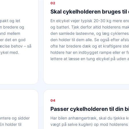
02
Skal cykelholderen bruges til 
pakt og let
En elcykel vejer typisk 20-30 kg mere en
en bredere og
og batteri. Tjek derfor altid holderens ma
tand mellem
den samlede lasteevne, og læg cyklerne
 er det en god
den holder til dem alle. Se også efter afs
æcise behov – så
ofte har bredere dæk og et kraftigere st
lcykel med.
holdere har en indbygget rampe eller er fo
lettere at læsse en tung elcykel på uden at
04
Passer cykelholderen til din b
ontere og sidder
Har bilen anhængertræk, skal du tjekke ku
n holder til
vægt på selve kuglen) op mod holderens 