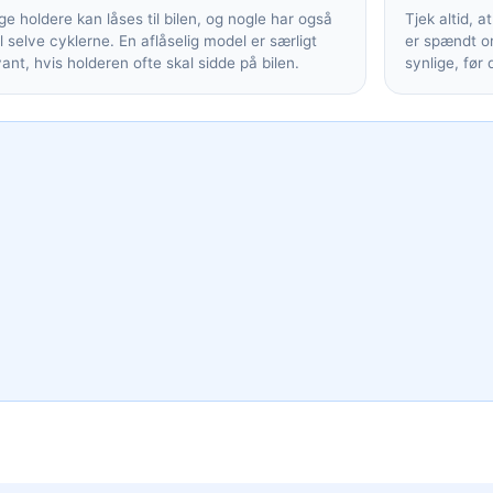
e holdere kan låses til bilen, og nogle har også
Tjek altid, a
il selve cyklerne. En aflåselig model er særligt
er spændt or
vant, hvis holderen ofte skal sidde på bilen.
synlige, før 