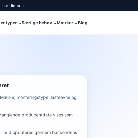
ikke din pris.
er typer
⌄
Særlige behov
⌄
Mærker
⌄
Blog
eret
Mærke, monteringstype, lasteevne og
Manglende producentdata vises som
Tilbud opdateres gennem backendens