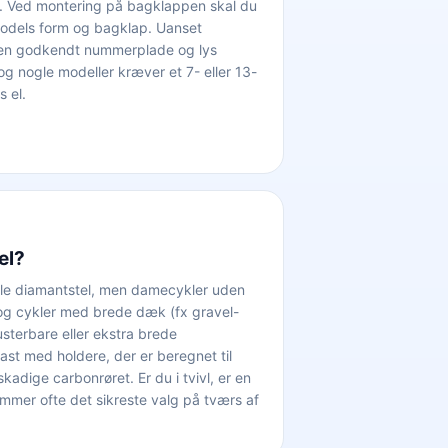
køre. Ved montering på bagklappen skal du
ilmodels form og bagklap. Uanset
 en godkendt nummerplade og lys
g nogle modeller kræver et 7- eller 13-
s el.
el?
nelle diamantstel, men damecykler uden
 og cykler med brede dæk (fx gravel-
usterbare eller ekstra brede
t med holdere, der er beregnet til
adige carbonrøret. Er du i tvivl, er en
mmer ofte det sikreste valg på tværs af