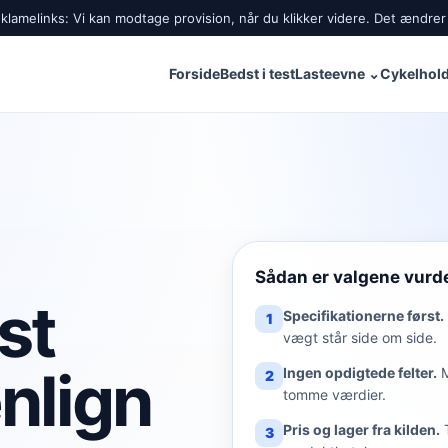
lamelinks: Vi kan modtage provision, når du klikker videre. Det ændrer 
Forside
Bedst i test
Lasteevne
⌄
Cykelhold
Sådan er valgene vurd
st
Specifikationerne først.
1
vægt står side om side.
nlign
Ingen opdigtede felter.
2
tomme værdier.
Pris og lager fra kilden.
3