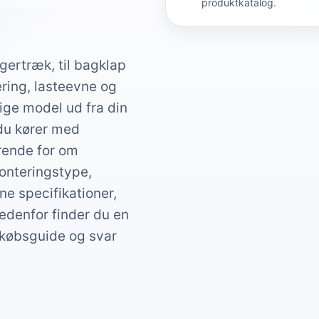
produktkatalog.
gertræk, til bagklap
ering, lasteevne og
ige model ud fra din
 du kører med
ørende for om
onteringstype,
e specifikationer,
Nedenfor finder du en
 købsguide og svar