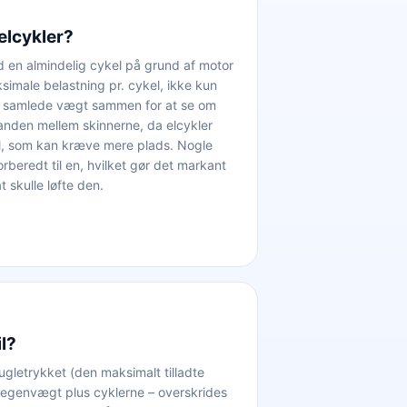
elcykler?
d en almindelig cykel på grund af motor
ksimale belastning pr. cykel, ikke kun
s samlede vægt sammen for at se om
tanden mellem skinnerne, da elcykler
el, som kan kræve mere plads. Nogle
rberedt til en, hvilket gør det markant
 skulle løfte den.
il?
gletrykket (den maksimalt tilladte
egenvægt plus cyklerne – overskrides