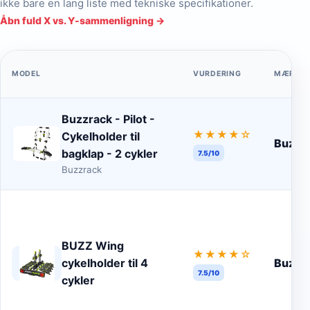
ikke bare en lang liste med tekniske specifikationer.
Åbn fuld X vs. Y-sammenligning →
MODEL
VURDERING
MÆRKE
Buzzrack - Pilot -
★★★★
☆
Cykelholder til
Buzzr
bagklap - 2 cykler
7.5/10
Buzzrack
BUZZ Wing
★★★★
☆
cykelholder til 4
BuzzR
7.5/10
cykler