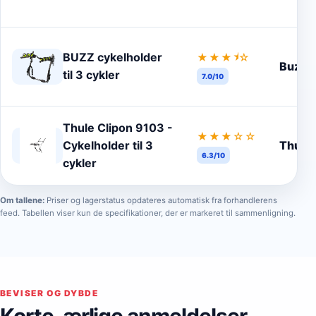
★
BUZZ cykelholder
★★★
☆
BuzzR
til 3 cykler
7.0/10
Thule Clipon 9103 -
★★★
☆☆
Cykelholder til 3
Thule
6.3/10
cykler
Om tallene:
Priser og lagerstatus opdateres automatisk fra forhandlerens
feed. Tabellen viser kun de specifikationer, der er markeret til sammenligning.
BEVISER OG DYBDE