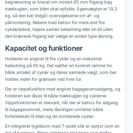
begrænsning er kravet om mindst 65 mm frigang bag
trækkuglen, som bilen skal opfylde. Egenvægten er 19,3
kg, så den bør indgå i overvejelserne om af- og
påmontering. Købere med behov for mere end fire
cykelpladser, højere samlet belastning eller en bil uden
den krævede frigang bør vælge en anden type løsning.
Kapacitet og funktioner
Holderen er angivet til fire cykler og en maksimal
belastning på 60 kg. Det sætter en konkret ramme for
både antallet af cykler og deres samlede vægt, som bør
holdes inden for grænsen ved hver tur.
Der er vippefunktion med angivet bagagerumsadgang, og
holderen kan låses til både trækkuglen og cyklerne.
Vippefunktionen er relevant, når der er behov for adgang
til bagagerummet, mens låsningen omfatter både
forbindelsen til bilen og de monterede cykler.
En integreret lygtebom med 7-polet stik er oplyst som en