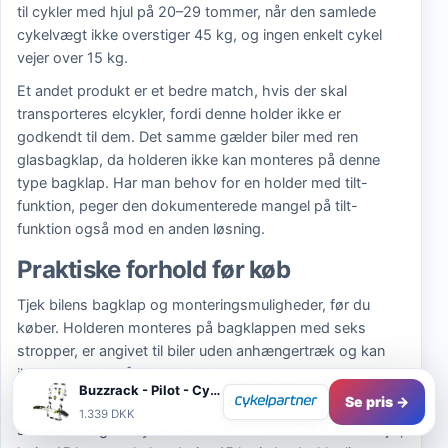
til cykler med hjul på 20–29 tommer, når den samlede
cykelvægt ikke overstiger 45 kg, og ingen enkelt cykel
vejer over 15 kg.
Et andet produkt er et bedre match, hvis der skal
transporteres elcykler, fordi denne holder ikke er
godkendt til dem. Det samme gælder biler med ren
glasbagklap, da holderen ikke kan monteres på denne
type bagklap. Har man behov for en holder med tilt-
funktion, peger den dokumenterede mangel på tilt-
funktion også mod en anden løsning.
Praktiske forhold før køb
Tjek bilens bagklap og monteringsmuligheder, før du
køber. Holderen monteres på bagklappen med seks
stropper, er angivet til biler uden anhængertræk og kan
ikke monteres på biler med ren glasbagklap.
Buzzrack - Pilot - Cykelholder til bagklap - 2 cykler
·
Bedst
Se pris →
Kontrollér hver cykels hjulstørrelse og vægt samt den
1.339 DKK
samlede vægt af cyklerne. Kravene er 20–29 tommer hjul,