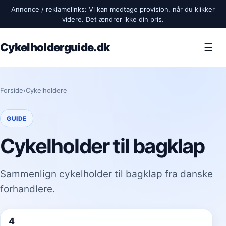
Annonce / reklamelinks: Vi kan modtage provision, når du klikker
videre. Det ændrer ikke din pris.
Cykelholderguide.dk
☰
Forside
›
Cykelholdere
GUIDE
Cykelholder til bagklap
Sammenlign cykelholder til bagklap fra danske
forhandlere.
4