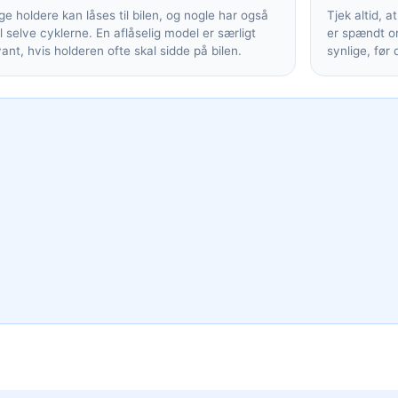
e holdere kan låses til bilen, og nogle har også
Tjek altid, a
il selve cyklerne. En aflåselig model er særligt
er spændt or
vant, hvis holderen ofte skal sidde på bilen.
synlige, før 