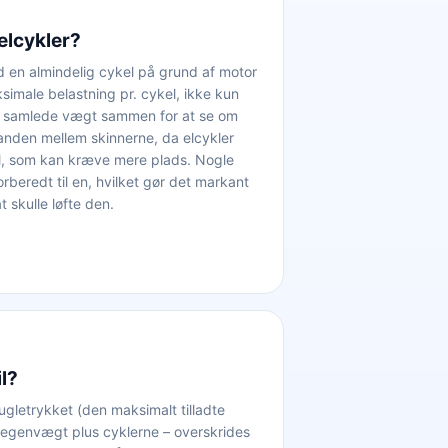
elcykler?
d en almindelig cykel på grund af motor
ksimale belastning pr. cykel, ikke kun
s samlede vægt sammen for at se om
tanden mellem skinnerne, da elcykler
el, som kan kræve mere plads. Nogle
rberedt til en, hvilket gør det markant
 skulle løfte den.
il?
gletrykket (den maksimalt tilladte
egenvægt plus cyklerne – overskrides