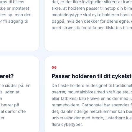
av til bilens
det, er det ikke lovligt eller sikkert at 
ikke er monteret
sikre, at holderen passer til netop din b
øftes op, men den
monteringstype skal cykelholderen have
fri adgang til
bagpå, hvis den dækker for bilens egne, o
polet strømstik for at kunne tilsluttes bilen
06
eret?
Passer holderen til dit cykelst
ne sidder på. En
De fleste holdere er designet til traditio
s, uden at
overrør, mountainbikes med kraftige stel
en
eller fatbikes) kan kræve en holder med j
u bærer på
rammeholdere. Carbonstel bør spændes fas
l derfor ofte
det, da almindelige metalklemmer kan besk
er.
universalholder med brede, justerbare kle
flere cykeltyper.