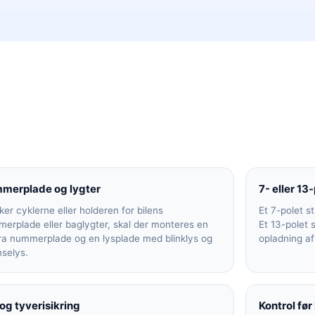
merplade og lygter
7- eller 13-
er cyklerne eller holderen for bilens
Et 7-polet st
erplade eller baglygter, skal der monteres en
Et 13-polet 
ra nummerplade og en lysplade med blinklys og
opladning af 
selys.
og tyverisikring
Kontrol før