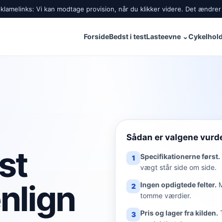
lamelinks: Vi kan modtage provision, når du klikker videre. Det ændrer 
Forside
Bedst i test
Lasteevne
⌄
Cykelhold
Sådan er valgene vurd
st
Specifikationerne først.
1
vægt står side om side.
nlign
Ingen opdigtede felter.
2
tomme værdier.
Pris og lager fra kilden.
3