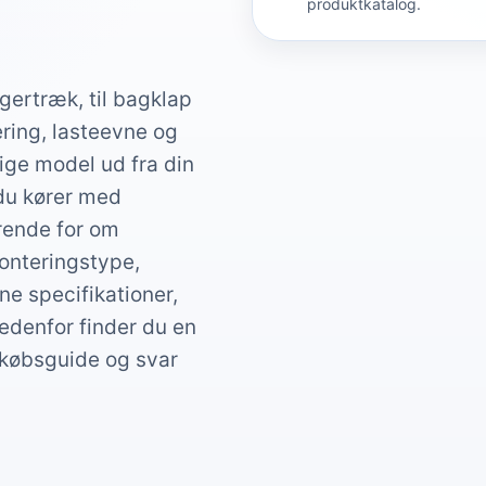
produktkatalog.
gertræk, til bagklap
ering, lasteevne og
ige model ud fra din
 du kører med
ørende for om
onteringstype,
e specifikationer,
Nedenfor finder du en
 købsguide og svar