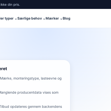
ikke din pris.
er typer
⌄
Særlige behov
⌄
Mærker
⌄
Blog
eret
Mærke, monteringstype, lasteevne og
Manglende producentdata vises som
Tilbud opdateres gennem backendens