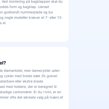
køre. Ved montering på bagklappen skal du
ilmodels form og bagklap. Uanset
 en godkendt nummerplade og lys
g nogle modeller kræver et 7- eller 13-
s el.
el?
nelle diamantstel, men damecykler uden
 og cykler med brede dæk (fx gravel-
usterbare eller ekstra brede
t med holdere, der er beregnet til
adige carbonrøret. Er du i tvivl, er en
mmer ofte det sikreste valg på tværs af