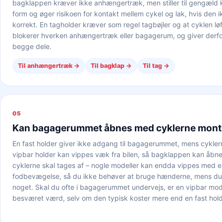
bagklappen kræver ikke anhængertræk, men stiller til gengæld kr
form og øger risikoen for kontakt mellem cykel og lak, hvis den 
korrekt. En tagholder kræver som regel tagbøjler og at cyklen l
blokerer hverken anhængertræk eller bagagerum, og giver derfor 
begge dele.
Til anhængertræk
→
Til bagklap
→
Til tag
→
05
Kan bagagerummet åbnes med cyklerne mont
En fast holder giver ikke adgang til bagagerummet, mens cykler
vipbar holder kan vippes væk fra bilen, så bagklappen kan åbne
cyklerne skal tages af – nogle modeller kan endda vippes med 
fodbevægelse, så du ikke behøver at bruge hænderne, mens d
noget. Skal du ofte i bagagerummet undervejs, er en vipbar mode
besværet værd, selv om den typisk koster mere end en fast hold