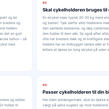
02
Skal cykelholderen bruges til 
pakt og let
En elcykel vejer typisk 20-30 kg mere en
en bredere og
og batteri. Tjek derfor altid holderens ma
tand mellem
den samlede lasteevne, og læg cyklerne
 er det en god
den holder til dem alle. Se også efter afs
æcise behov – så
ofte har bredere dæk og et kraftigere st
lcykel med.
holdere har en indbygget rampe eller er fo
lettere at læsse en tung elcykel på uden at
04
Passer cykelholderen til din b
ontere og sidder
Har bilen anhængertræk, skal du tjekke ku
n holder til
vægt på selve kuglen) op mod holderens 