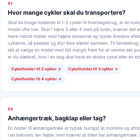
01
Hvor mange cykler skal du transportere?
Skal du bruge holderen til 1-2 cykler til hverdagsbrug, er en kom
model ofte nok. Skal I være 3 eller 4 med på turen, kræver det 
mere robust holder med højere lasteevne og typisk bredere afs
cyklerne, så pedaler og styr ikke støder sammen. Til familiebrug
idé at vælge en model med lidt margin frem for at ramme det pr
er du dækket, hvis I en dag skal have en ekstra cykel eller en e
Cykelholder til 2 cykler
→
Cykelholder til 3 cykler
→
Cykelholder til 4 cykler
→
03
Anhængertræk, bagklap eller tag?
En holder til anhængertræk er typisk hurtigst at montere og afm
i en bekvem, lav højde, men kræver at bilen har anhængertræk. E