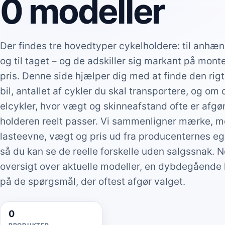
0 modeller
Der findes tre hovedtyper cykelholdere: til anhæn
og til taget – og de adskiller sig markant på mont
pris. Denne side hjælper dig med at finde den rigt
bil, antallet af cykler du skal transportere, og om
elcykler, hvor vægt og skinneafstand ofte er afg
holderen reelt passer. Vi sammenligner mærke, m
lasteevne, vægt og pris ud fra producenternes egn
så du kan se de reelle forskelle uden salgssnak. 
oversigt over aktuelle modeller, en dybdegående
på de spørgsmål, der oftest afgør valget.
0