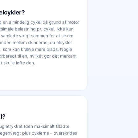
elcykler?
d en almindelig cykel på grund af motor
ksimale belastning pr. cykel, ikke kun
s samlede vægt sammen for at se om
tanden mellem skinnerne, da elcykler
el, som kan kræve mere plads. Nogle
rberedt til en, hvilket gør det markant
 skulle løfte den.
il?
gletrykket (den maksimalt tilladte
egenvægt plus cyklerne – overskrides