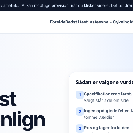
lamelinks: Vi kan modtage provision, når du klikker videre. Det ændrer 
Forside
Bedst i test
Lasteevne
⌄
Cykelhold
Sådan er valgene vurd
st
Specifikationerne først.
1
vægt står side om side.
nlign
Ingen opdigtede felter.
2
tomme værdier.
Pris og lager fra kilden.
3