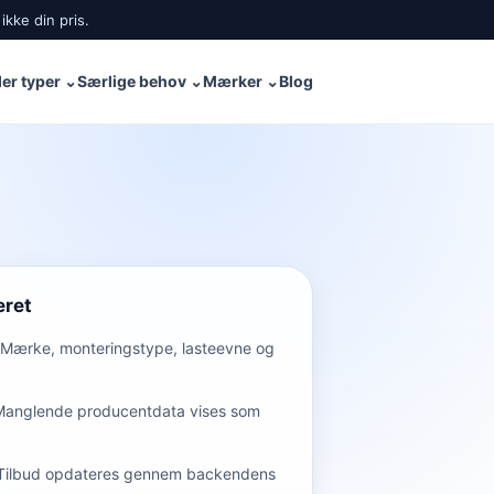
ikke din pris.
er typer
⌄
Særlige behov
⌄
Mærker
⌄
Blog
eret
Mærke, monteringstype, lasteevne og
Manglende producentdata vises som
Tilbud opdateres gennem backendens