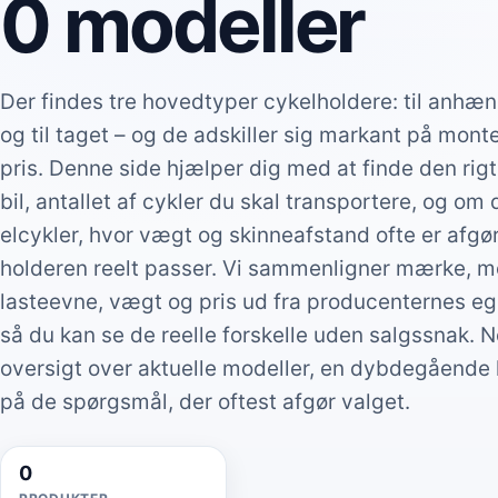
0 modeller
Der findes tre hovedtyper cykelholdere: til anhæn
og til taget – og de adskiller sig markant på mont
pris. Denne side hjælper dig med at finde den rigt
bil, antallet af cykler du skal transportere, og om
elcykler, hvor vægt og skinneafstand ofte er afg
holderen reelt passer. Vi sammenligner mærke, m
lasteevne, vægt og pris ud fra producenternes egn
så du kan se de reelle forskelle uden salgssnak. 
oversigt over aktuelle modeller, en dybdegående
på de spørgsmål, der oftest afgør valget.
0