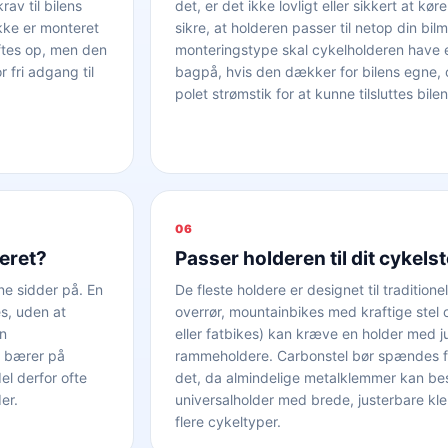
av til bilens
det, er det ikke lovligt eller sikkert at 
ikke er monteret
sikre, at holderen passer til netop din b
øftes op, men den
monteringstype skal cykelholderen have
fri adgang til
bagpå, hvis den dækker for bilens egne, o
polet strømstik for at kunne tilsluttes bilen
06
eret?
Passer holderen til dit cykelst
ne sidder på. En
De fleste holdere er designet til traditio
s, uden at
overrør, mountainbikes med kraftige stel
en
eller fatbikes) kan kræve en holder med j
u bærer på
rammeholdere. Carbonstel bør spændes fas
l derfor ofte
det, da almindelige metalklemmer kan besk
er.
universalholder med brede, justerbare kle
flere cykeltyper.