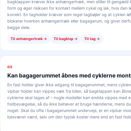
bagklappen kræver ikke anhængertræk, men stiller til gengæld kr
form og øger risikoen for kontakt mellem cykel og lak, hvis den 
korrekt. En tagholder kræver som regel tagbøjler og at cyklen l
blokerer hverken anhængertræk eller bagagerum, og giver derfor 
begge dele.
Til anhængertræk
→
Til bagklap
→
Til tag
→
05
Kan bagagerummet åbnes med cyklerne mont
En fast holder giver ikke adgang til bagagerummet, mens cykler
vipbar holder kan vippes væk fra bilen, så bagklappen kan åbne
cyklerne skal tages af – nogle modeller kan endda vippes med 
fodbevægelse, så du ikke behøver at bruge hænderne, mens d
noget. Skal du ofte i bagagerummet undervejs, er en vipbar mode
besværet værd, selv om den typisk koster mere end en fast hold