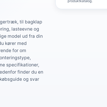
produktkatalog.
gertræk, til bagklap
ering, lasteevne og
ige model ud fra din
 du kører med
ørende for om
onteringstype,
e specifikationer,
Nedenfor finder du en
 købsguide og svar