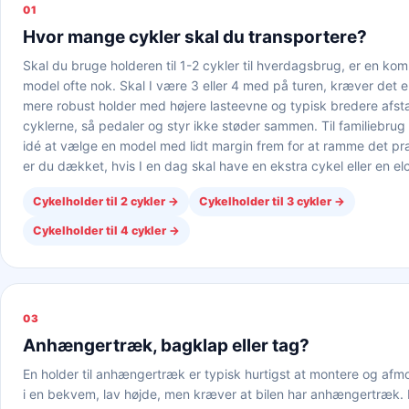
01
Hvor mange cykler skal du transportere?
Skal du bruge holderen til 1-2 cykler til hverdagsbrug, er en kom
model ofte nok. Skal I være 3 eller 4 med på turen, kræver det 
mere robust holder med højere lasteevne og typisk bredere afs
cyklerne, så pedaler og styr ikke støder sammen. Til familiebrug
idé at vælge en model med lidt margin frem for at ramme det pr
er du dækket, hvis I en dag skal have en ekstra cykel eller en e
Cykelholder til 2 cykler
→
Cykelholder til 3 cykler
→
Cykelholder til 4 cykler
→
03
Anhængertræk, bagklap eller tag?
En holder til anhængertræk er typisk hurtigst at montere og afm
i en bekvem, lav højde, men kræver at bilen har anhængertræk. E