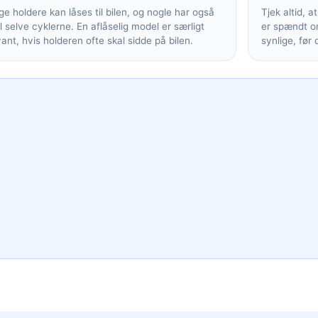
e holdere kan låses til bilen, og nogle har også
Tjek altid, a
il selve cyklerne. En aflåselig model er særligt
er spændt or
vant, hvis holderen ofte skal sidde på bilen.
synlige, før 