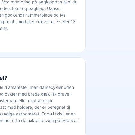
køre. Ved montering på bagklappen skal du
ilmodels form og bagklap. Uanset
 en godkendt nummerplade og lys
g nogle modeller kræver et 7- eller 13-
s el.
el?
nelle diamantstel, men damecykler uden
 og cykler med brede dæk (fx gravel-
usterbare eller ekstra brede
t med holdere, der er beregnet til
adige carbonrøret. Er du i tvivl, er en
mmer ofte det sikreste valg på tværs af