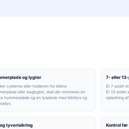
merplade og lygter
7- eller 13-
er cyklerne eller holderen for bilens
Et 7-polet st
erplade eller baglygter, skal der monteres en
Et 13-polet 
ra nummerplade og en lysplade med blinklys og
opladning af 
selys.
og tyverisikring
Kontrol før