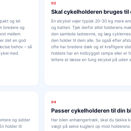
02
Skal cykelholderen bruges til 
pakt og let
En elcykel vejer typisk 20-30 kg mere en
en bredere og
og batteri. Tjek derfor altid holderens ma
tand mellem
den samlede lasteevne, og læg cyklerne
 er det en god
den holder til dem alle. Se også efter afs
æcise behov – så
ofte har bredere dæk og et kraftigere st
lcykel med.
holdere har en indbygget rampe eller er fo
lettere at læsse en tung elcykel på uden at
04
Passer cykelholderen til din b
ontere og sidder
Har bilen anhængertræk, skal du tjekke ku
n holder til
vægt på selve kuglen) op mod holderens 