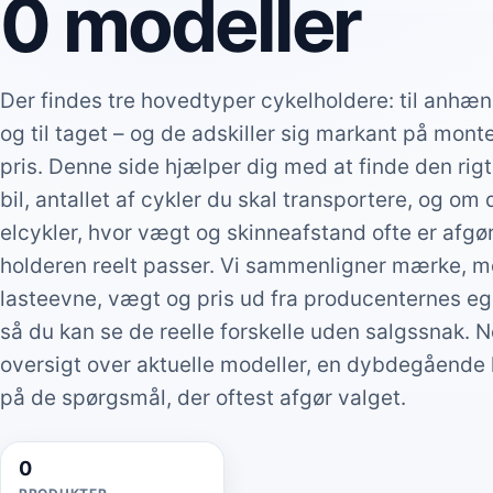
0 modeller
Der findes tre hovedtyper cykelholdere: til anhæn
og til taget – og de adskiller sig markant på mont
pris. Denne side hjælper dig med at finde den rigt
bil, antallet af cykler du skal transportere, og om
elcykler, hvor vægt og skinneafstand ofte er afg
holderen reelt passer. Vi sammenligner mærke, m
lasteevne, vægt og pris ud fra producenternes egn
så du kan se de reelle forskelle uden salgssnak. 
oversigt over aktuelle modeller, en dybdegående
på de spørgsmål, der oftest afgør valget.
0