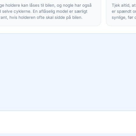
e holdere kan låses til bilen, og nogle har også
Tjek altid, a
il selve cyklerne. En aflåselig model er særligt
er spændt or
vant, hvis holderen ofte skal sidde på bilen.
synlige, før 