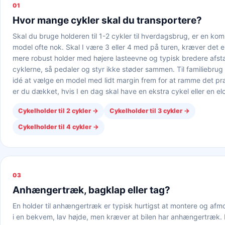
01
Hvor mange cykler skal du transportere?
Skal du bruge holderen til 1-2 cykler til hverdagsbrug, er en kom
model ofte nok. Skal I være 3 eller 4 med på turen, kræver det 
mere robust holder med højere lasteevne og typisk bredere afs
cyklerne, så pedaler og styr ikke støder sammen. Til familiebrug
idé at vælge en model med lidt margin frem for at ramme det pr
er du dækket, hvis I en dag skal have en ekstra cykel eller en e
Cykelholder til 2 cykler
→
Cykelholder til 3 cykler
→
Cykelholder til 4 cykler
→
03
Anhængertræk, bagklap eller tag?
En holder til anhængertræk er typisk hurtigst at montere og afm
i en bekvem, lav højde, men kræver at bilen har anhængertræk. E