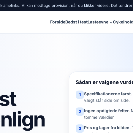
lamelinks: Vi kan modtage provision, når du klikker videre. Det ændrer 
Forside
Bedst i test
Lasteevne
⌄
Cykelhold
Sådan er valgene vurd
st
Specifikationerne først.
1
vægt står side om side.
nlign
Ingen opdigtede felter.
2
tomme værdier.
Pris og lager fra kilden.
3