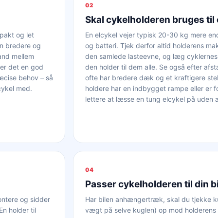
02
Skal cykelholderen bruges til 
pakt og let
En elcykel vejer typisk 20-30 kg mere en
en bredere og
og batteri. Tjek derfor altid holderens ma
tand mellem
den samlede lasteevne, og læg cyklerne
 er det en god
den holder til dem alle. Se også efter afs
æcise behov – så
ofte har bredere dæk og et kraftigere st
lcykel med.
holdere har en indbygget rampe eller er fo
lettere at læsse en tung elcykel på uden at
04
Passer cykelholderen til din b
ontere og sidder
Har bilen anhængertræk, skal du tjekke ku
n holder til
vægt på selve kuglen) op mod holderens 