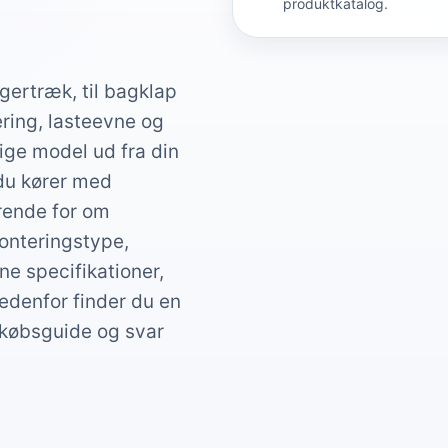
produktkatalog.
gertræk, til bagklap
ering, lasteevne og
ige model ud fra din
 du kører med
ørende for om
onteringstype,
e specifikationer,
Nedenfor finder du en
 købsguide og svar