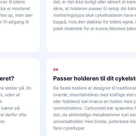
av til bilens
det, er det ikke lovligt eller sikkert at 
ikke er monteret
sikre, at holderen passer til netop din b
øftes op, men den
monteringstype skal cykelholderen have
fri adgang til
bagpå, hvis den dækker for bilens egne, o
polet strømstik for at kunne tilsluttes bilen
06
eret?
Passer holderen til dit cykelst
ne sidder på. En
De fleste holdere er designet til traditio
s, uden at
overrør, mountainbikes med kraftige stel
en
eller fatbikes) kan kræve en holder med j
u bærer på
rammeholdere. Carbonstel bør spændes fas
l derfor ofte
det, da almindelige metalklemmer kan besk
er.
universalholder med brede, justerbare kle
flere cykeltyper.