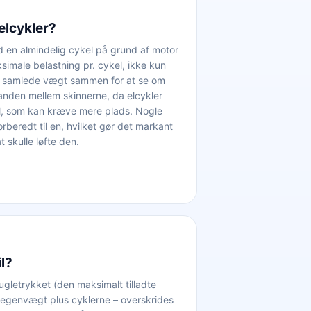
elcykler?
d en almindelig cykel på grund af motor
ksimale belastning pr. cykel, ikke kun
s samlede vægt sammen for at se om
tanden mellem skinnerne, da elcykler
el, som kan kræve mere plads. Nogle
rberedt til en, hvilket gør det markant
 skulle løfte den.
il?
gletrykket (den maksimalt tilladte
egenvægt plus cyklerne – overskrides