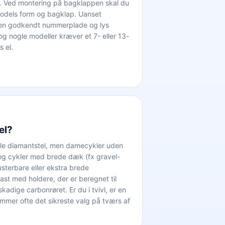
køre. Ved montering på bagklappen skal du
ilmodels form og bagklap. Uanset
 en godkendt nummerplade og lys
g nogle modeller kræver et 7- eller 13-
s el.
el?
nelle diamantstel, men damecykler uden
 og cykler med brede dæk (fx gravel-
usterbare eller ekstra brede
t med holdere, der er beregnet til
adige carbonrøret. Er du i tvivl, er en
mmer ofte det sikreste valg på tværs af