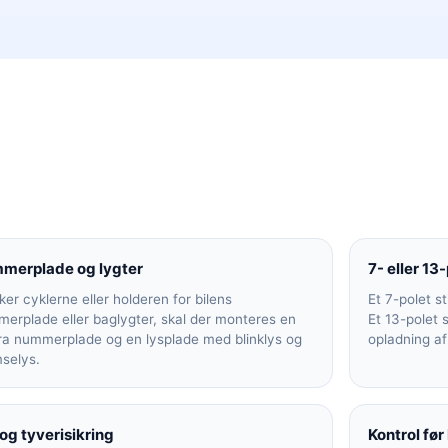
merplade og lygter
7- eller 13-
er cyklerne eller holderen for bilens
Et 7-polet st
erplade eller baglygter, skal der monteres en
Et 13-polet 
ra nummerplade og en lysplade med blinklys og
opladning af 
selys.
og tyverisikring
Kontrol før