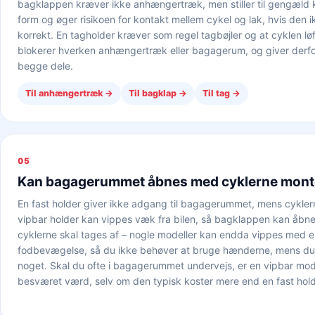
bagklappen kræver ikke anhængertræk, men stiller til gengæld kr
form og øger risikoen for kontakt mellem cykel og lak, hvis den 
korrekt. En tagholder kræver som regel tagbøjler og at cyklen l
blokerer hverken anhængertræk eller bagagerum, og giver derfor 
begge dele.
Til anhængertræk
→
Til bagklap
→
Til tag
→
05
Kan bagagerummet åbnes med cyklerne mont
En fast holder giver ikke adgang til bagagerummet, mens cykler
vipbar holder kan vippes væk fra bilen, så bagklappen kan åbne
cyklerne skal tages af – nogle modeller kan endda vippes med 
fodbevægelse, så du ikke behøver at bruge hænderne, mens d
noget. Skal du ofte i bagagerummet undervejs, er en vipbar mode
besværet værd, selv om den typisk koster mere end en fast hold