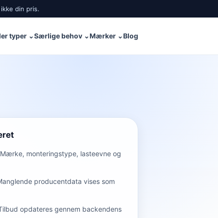
ikke din pris.
er typer
⌄
Særlige behov
⌄
Mærker
⌄
Blog
eret
Mærke, monteringstype, lasteevne og
Manglende producentdata vises som
Tilbud opdateres gennem backendens