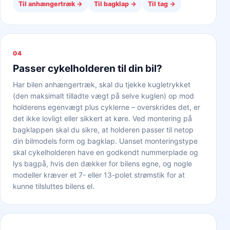
Til anhængertræk
→
Til bagklap
→
Til tag
→
04
Passer cykelholderen til din bil?
Har bilen anhængertræk, skal du tjekke kugletrykket
(den maksimalt tilladte vægt på selve kuglen) op mod
holderens egenvægt plus cyklerne – overskrides det, er
det ikke lovligt eller sikkert at køre. Ved montering på
bagklappen skal du sikre, at holderen passer til netop
din bilmodels form og bagklap. Uanset monteringstype
skal cykelholderen have en godkendt nummerplade og
lys bagpå, hvis den dækker for bilens egne, og nogle
modeller kræver et 7- eller 13-polet strømstik for at
kunne tilsluttes bilens el.