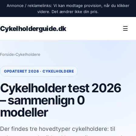
Annonce / reklamelinks: Vi kan modtage provision, når du klikker
videre. Det ændrer ikke din pris.
Cykelholderguide.dk
☰
Forside
›
Cykelholdere
OPDATERET 2026 · CYKELHOLDERE
Cykelholder test 2026
– sammenlign 0
modeller
Der findes tre hovedtyper cykelholdere: til