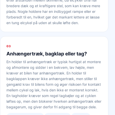
efter afstanden mellem skinnerne, da elcykler ofte har
bredere dæk og et kraftigere stel, som kan kræve mere
plads. Nogle holdere har en indbygget rampe eller er
forberedt til en, hvilket gør det markant lettere at læsse
en tung elcykel på uden at skulle løfte den.
03
Anhængertræk, bagklap eller tag?
En holder til anhængertræk er typisk hurtigst at montere
og afmontere og sidder i en bekvem, lav højde, men
kræver at bilen har anhængertræk. En holder til
bagklappen kræver ikke anhængertræk, men stiller til
gengæld krav til bilens form og øger risikoen for kontakt
mellem cykel og lak, hvis den ikke er monteret korrekt.
En tagholder kræver som regel tagbøjler og at cyklen
løftes op, men den blokerer hverken anhængertræk eller
bagagerum, og giver derfor fri adgang til begge dele.